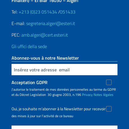
Finalteri) – El Biar 16030 – Algeri
Tel:
+213 (0)23 051434
/
051433
E-mail:
segreteria.algeri@esteri.it
PEC:
amb.algeri@cert.esteri.it
Gli uffici della sede
Abonnez-vous à notre Newsletter
Insert your email
Acceptation GDPR
J’autorise le traitement de mes données personnelles au terme du GDPR
et du Décret Legislation 30 giugno 2003, n.196
Privacy
Notes légales
Oui, je souhaite m'abonner à la Newsletter pour recevoir
des mises à jour sur l'activité de ce bureau