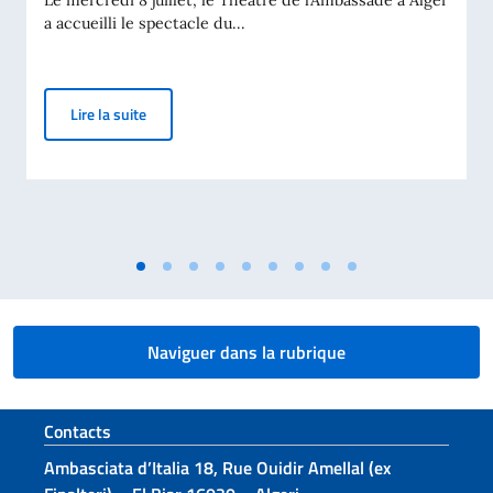
Le mercredi 8 juillet, le Théâtre de l’Ambassade à Alger
a accueilli le spectacle du...
L’Ambassade d’Italie à Alger accueille le spectacle « 
Lire la suite
Naviguer dans la rubrique
Section de pied de page
Contacts
Ambasciata d’Italia 18, Rue Ouidir Amellal (ex