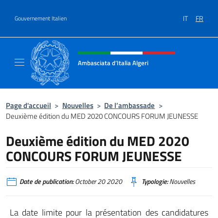
Aller au contenu
IT
FR
Gouvernement Italien
Site Web, social et en-tête de m
Ambasciata d’Italia Algeri
Sito Ufficiale Ambasciata d’Italia a Algeri
Page d'accueil
>
Nouvelles
>
De l’ambassade
>
Deuxième édition du MED 2020 CONCOURS FORUM JEUNESSE
Deuxième édition du MED 2020
CONCOURS FORUM JEUNESSE
Date de publication:
October 20 2020
Typologie:
Nouvelles
La date limite pour la présentation des candidatures