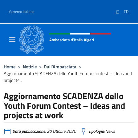
Salta al contenuto
IT
FR
Governo Italiano
Intestazione sito, social e menù
Ambasciata d’Italia Algeri
Sito Ufficiale Ambasciata d’Italia a Algeri
Home
>
Notizie
>
Dall’Ambasciata
>
Aggiornamento SCADENZA dello Youth Forum Contest – Ideas and
projects...
Aggiornamento SCADENZA dello
Youth Forum Contest – Ideas and
projects at work
Data pubblicazione:
20 Ottobre 2020
Tipologia:
News