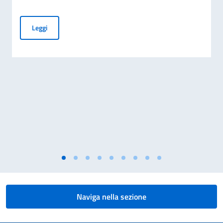
L’Ambasciata d’Italia ad Algeri ospita lo spettacolo “La nost
Leggi
Naviga nella sezione