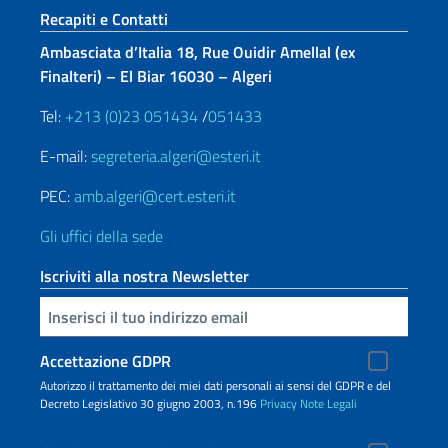
Sezione footer
Recapiti e Contatti
Ambasciata d’Italia 18, Rue Ouidir Amellal (ex
Finalteri) – El Biar 16030 – Algeri
Tel:
+213 (0)23 051434
/
051433
E-mail:
segreteria.algeri@esteri.it
PEC:
amb.algeri@cert.esteri.it
Gli uffici della sede
Iscriviti alla nostra Newsletter
Inserisci la tua email
Accettazione GDPR
Autorizzo il trattamento dei miei dati personali ai sensi del GDPR e del
Decreto Legislativo 30 giugno 2003, n.196
Privacy
Note Legali