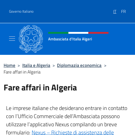
Salta al contenuto
IT
FR
Governo Italiano
Intestazione sito, social e menù
Ambasciata d’Italia Algeri
Sito Ufficiale Ambasciata d’Italia a Algeri
Home
>
Italia e Algeria
>
Diplomazia economica
>
Fare affari in Algeria
Fare affari in Algeria
Le imprese italiane che desiderano entrare in contatto
con l’Ufficio Commerciale dell’Ambasciata possono
utilizzare l’applicativo Nexus compilando un breve
formulario:
Nexus – Richieste di assistenza delle