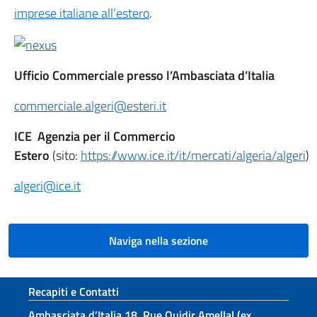
imprese italiane all’estero
.
Ufficio Commerciale presso l’Ambasciata d’Italia
commerciale.algeri@esteri.it
ICE Agenzia per il Commercio
Estero
(sito:
https://www.ice.it/it/mercati/algeria/algeri
)
algeri@ice.it
Naviga nella sezione
Sezione footer
Recapiti e Contatti
Ambasciata d’Italia 18, Rue Ouidir Amellal (ex