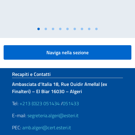
Naviga nella sezione
Sezione footer
Recapiti e Contatti
Ambasciata d’Italia 18, Rue Ouidir Amellal (ex
Finalteri) – El Biar 16030 – Algeri
Tel:
+213 (0)23 051434
/
051433
E-mail:
segreteria.algeri@esteri.it
PEC:
amb.algeri@cert.esteri.it