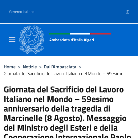
Salta al contenuto
IT
Governo Italiano
Intestazione sito, social e menù
Ambasciata d’Italia Algeri
Sito Ufficiale Ambasciata d’Italia a Algeri
Home
>
Notizie
>
Dall’Ambasciata
>
Giornata del Sacrificio del Lavoro Italiano nel Mondo – 59esimo...
Giornata del Sacrificio del Lavoro
Italiano nel Mondo – 59esimo
anniversario della tragedia di
Marcinelle (8 Agosto). Messaggio
del Ministro degli Esteri e della
Cooperazione Internazionale Paolo