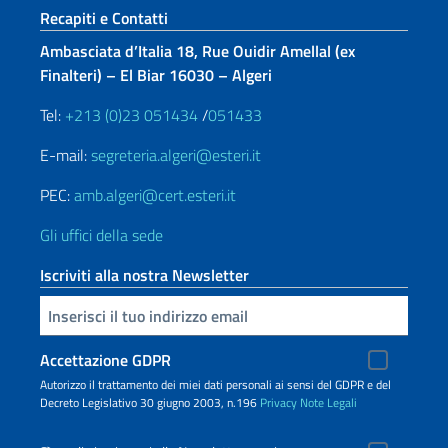
Sezione footer
Recapiti e Contatti
Ambasciata d’Italia 18, Rue Ouidir Amellal (ex
Finalteri) – El Biar 16030 – Algeri
Tel:
+213 (0)23 051434
/
051433
E-mail:
segreteria.algeri@esteri.it
PEC:
amb.algeri@cert.esteri.it
Gli uffici della sede
Iscriviti alla nostra Newsletter
Inserisci la tua email
Accettazione GDPR
Autorizzo il trattamento dei miei dati personali ai sensi del GDPR e del
Decreto Legislativo 30 giugno 2003, n.196
Privacy
Note Legali