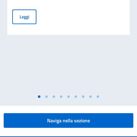
L’Ambasciata d’Italia ad Algeri ospita lo spettacolo “La nost
Leggi
Naviga nella sezione