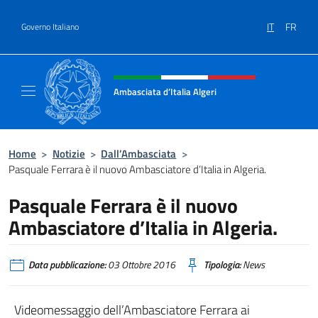
Salta al contenuto
IT
FR
Governo Italiano
Intestazione sito, social e menù
Ambasciata d’Italia Algeri
Sito Ufficiale Ambasciata d’Italia a Algeri
Home
>
Notizie
>
Dall’Ambasciata
>
Pasquale Ferrara è il nuovo Ambasciatore d’Italia in Algeria.
Pasquale Ferrara è il nuovo
Ambasciatore d’Italia in Algeria.
Data pubblicazione:
03 Ottobre 2016
Tipologia:
News
Videomessaggio dell’Ambasciatore Ferrara ai