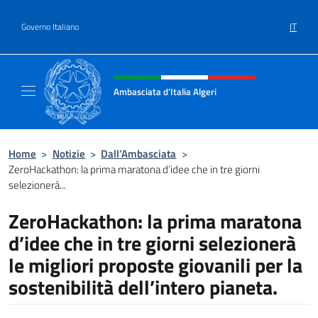
Salta al contenuto
IT
Governo Italiano
Intestazione sito, social e menù
Ambasciata d’Italia Algeri
Sito Ufficiale Ambasciata d’Italia a Algeri
Home
>
Notizie
>
Dall’Ambasciata
>
ZeroHackathon: la prima maratona d’idee che in tre giorni
selezionerà...
ZeroHackathon: la prima maratona
d’idee che in tre giorni selezionerà
le migliori proposte giovanili per la
sostenibilità dell’intero pianeta.