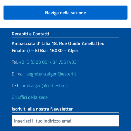
Naviga nella sezione
Sezione footer
Recapiti e Contatti
Ambasciata d’Italia 18, Rue Ouidir Amellal (ex
Finalteri) – El Biar 16030 – Algeri
Tel:
+213 (0)23 051434
/
051433
E-mail:
segreteria.algeri@esteri.it
PEC:
amb.algeri@cert.esteri.it
Gli uffici della sede
Iscriviti alla nostra Newsletter
Inserisci la tua email