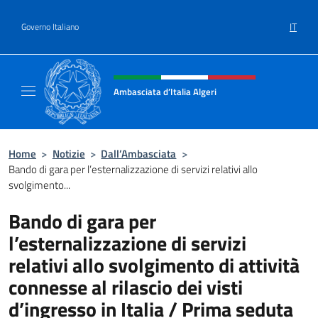
Salta al contenuto
IT
Governo Italiano
Intestazione sito, social e menù
Ambasciata d’Italia Algeri
Sito Ufficiale Ambasciata d’Italia a Algeri
Home
>
Notizie
>
Dall’Ambasciata
>
Bando di gara per l’esternalizzazione di servizi relativi allo
svolgimento...
Bando di gara per
l’esternalizzazione di servizi
relativi allo svolgimento di attività
connesse al rilascio dei visti
d’ingresso in Italia / Prima seduta