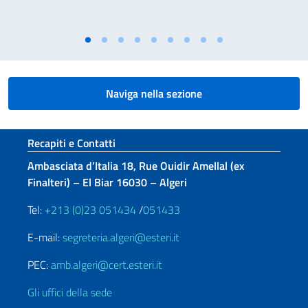
Naviga nella sezione
Sezione footer
Recapiti e Contatti
Ambasciata d’Italia 18, Rue Ouidir Amellal (ex
Finalteri) – El Biar 16030 – Algeri
Tel:
+213 (0)23 051434
/
051433
E-mail:
segreteria.algeri@esteri.it
PEC:
amb.algeri@cert.esteri.it
Gli uffici della sede