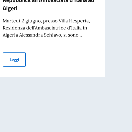
Algeri
contr
Assi
Martedì 2 giugno, presso Villa Hesperia,
l’Amb
Residenza dell'Ambasciatrice d'Italia in
Algeria Alessandra Schiavo, si sono...
GRAD
ate le procedure per i documenti pubblici
Celebrazioni dell’80esima Festa della Repubblica all'Ambasciata d
Leggi
Leg