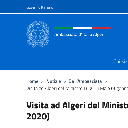
Salta al contenuto
Governo Italiano
Intestazione sito, social 
Ambasciata d’Italia Algeri
Sito Ufficiale Ambasciata d’Italia a 
Chi si
Home
>
Notizie
>
Dall’Ambasciata
>
Visita ad Algeri del Ministro Luigi Di Maio (9 genna
Visita ad Algeri del Minis
2020)