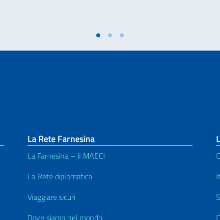
La Rete Farnesina
L
La Farnesina – il MAECI
C
La Rete diplomatica
I
Viaggiare sicuri
S
Dove siamo nel mondo
C