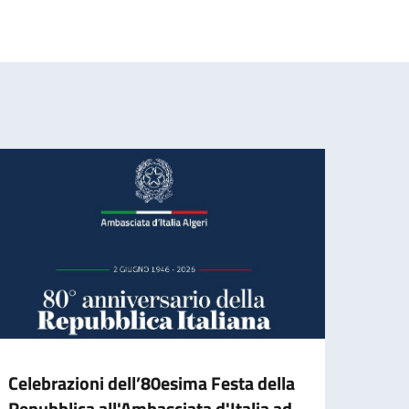
Celebrazioni dell’80esima Festa della
Gradu
Repubblica all'Ambasciata d'Italia ad
l’ass