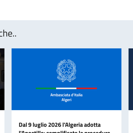
che..
Dal 9 luglio 2026 l'Algeria adotta
l'Apostille: semplificate le procedure