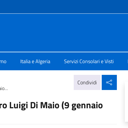
e menù
Algeri
amo
Italia e Algeria
Servizi Consolari e Visti
Condi
Condividi
io...
tro Luigi Di Maio (9 gennaio