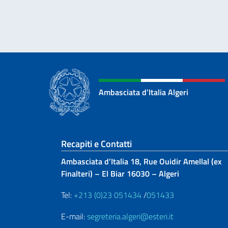
Ambasciata d’Italia Algeri
Sezione footer
Recapiti e Contatti
Ambasciata d’Italia 18, Rue Ouidir Amellal (ex
Finalteri) – El Biar 16030 – Algeri
Tel:
+213 (0)23 051434
/
051433
E-mail:
segreteria.algeri@esteri.it