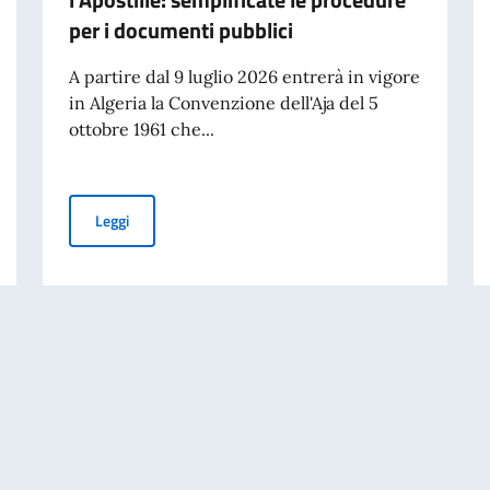
per i documenti pubblici
A partire dal 9 luglio 2026 entrerà in vigore
in Algeria la Convenzione dell'Aja del 5
ottobre 1961 che...
colo “La nostalgia dell’assoluto”
Dal 9 luglio 2026 l'Algeria adotta l'Apostille: semplific
Leggi