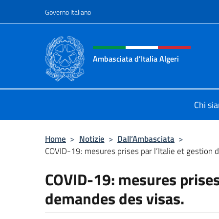
Salta al contenuto
Governo Italiano
Intestazione sito, social 
Ambasciata d’Italia Algeri
Sito Ufficiale Ambasciata d’Italia a 
Chi si
Home
>
Notizie
>
Dall’Ambasciata
>
COVID-19: mesures prises par l’Italie et gestion 
COVID-19: mesures prises p
demandes des visas.