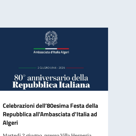
Celebrazioni dell’80esima Festa della
Gradu
Repubblica all'Ambasciata d'Italia ad
l’ass
Algeri
contr
Assi
Martedì 2 giugno, presso Villa Hesperia,