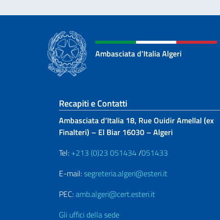
Ambasciata d’Italia Algeri
Sezione footer
Recapiti e Contatti
Ambasciata d’Italia 18, Rue Ouidir Amellal (ex
Finalteri) – El Biar 16030 – Algeri
Tel:
+213 (0)23 051434
/
051433
E-mail:
segreteria.algeri@esteri.it
PEC:
amb.algeri@cert.esteri.it
Gli uffici della sede