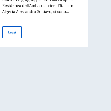
l’Amb
Residenza dell'Ambasciatrice d'Italia in
Algeria Alessandra Schiavo, si sono...
GRAD
ate le procedure per i documenti pubblici
Celebrazioni dell’80esima Festa della Repubblica all'Ambasciata d
Leggi
Leg