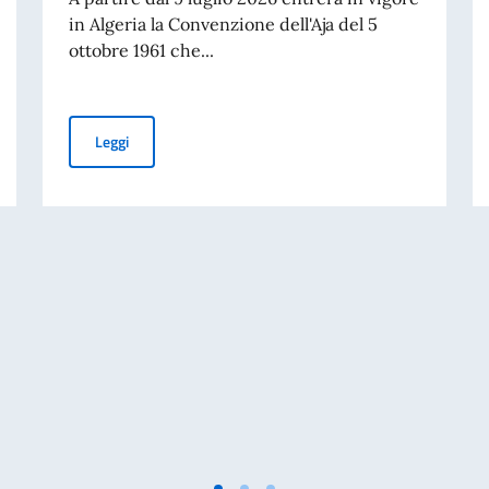
in Algeria la Convenzione dell'Aja del 5
ottobre 1961 che...
colo “La nostalgia dell’assoluto”
Dal 9 luglio 2026 l'Algeria adotta l'Apostille: semplific
Leggi