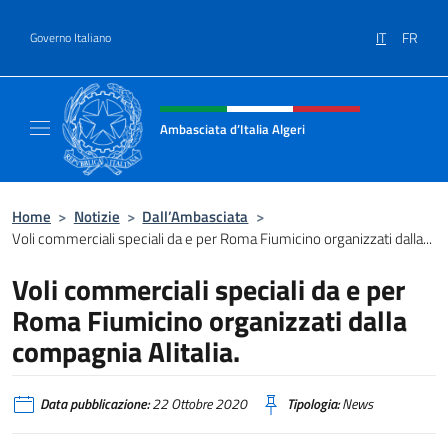
Salta al contenuto
IT
FR
Governo Italiano
Intestazione sito, social e menù
Ambasciata d’Italia Algeri
Sito Ufficiale Ambasciata d’Italia a Algeri
Home
>
Notizie
>
Dall’Ambasciata
>
Voli commerciali speciali da e per Roma Fiumicino organizzati dalla...
Voli commerciali speciali da e per
Roma Fiumicino organizzati dalla
compagnia Alitalia.
Data pubblicazione:
22 Ottobre 2020
Tipologia:
News