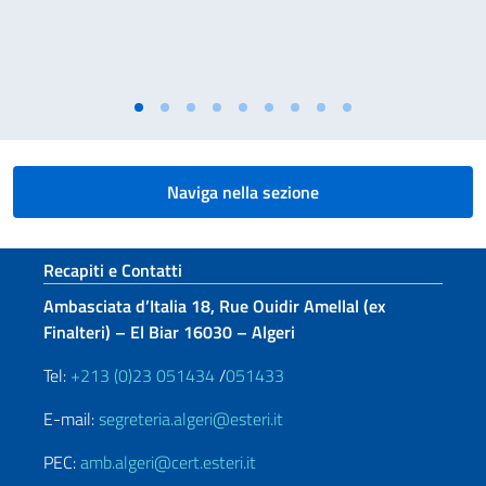
Naviga nella sezione
Sezione footer
Recapiti e Contatti
Ambasciata d’Italia 18, Rue Ouidir Amellal (ex
Finalteri) – El Biar 16030 – Algeri
Tel:
+213 (0)23 051434
/
051433
E-mail:
segreteria.algeri@esteri.it
PEC:
amb.algeri@cert.esteri.it