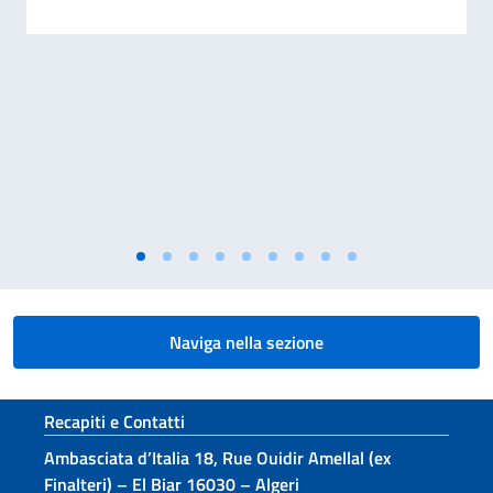
Naviga nella sezione
Sezione footer
Recapiti e Contatti
Ambasciata d’Italia 18, Rue Ouidir Amellal (ex
Finalteri) – El Biar 16030 – Algeri