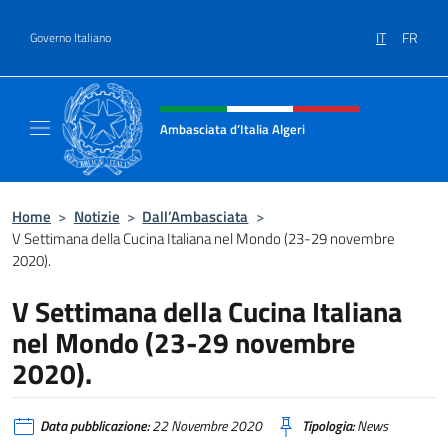
Salta al contenuto
IT
FR
Governo Italiano
Intestazione sito, social e menù
Ambasciata d’Italia Algeri
Sito Ufficiale Ambasciata d’Italia a Algeri
Home
>
Notizie
>
Dall’Ambasciata
>
V Settimana della Cucina Italiana nel Mondo (23-29 novembre
2020).
V Settimana della Cucina Italiana
nel Mondo (23-29 novembre
2020).
Data pubblicazione:
22 Novembre 2020
Tipologia:
News