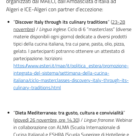
organizzati dal MAECI, dall’Ambasciata d’Italia ad
Algeri e ICE-Algeri con partner d’eccezione:
“
Discover Italy through its culinary traditions
” (
23-28
novembre
) /
Lingua inglese
. Ciclo di 6 “masterclass” (diverse
materie disponibili ogni giorno) dedicate a diversi prodotti
tipici della cucina italiana, tra cui pane, pasta, olio, pizza,
gelato. I partecipanti potranno ottenere un attestato di
partecipazione. Iscrizioni:
https://www.esteri.it/mae/it/politica_estera/promozione-
integrata-del-sistema/settimana-della-cucina-
italiana/ciclo-masterclasses-discovery-italy-through-its-
culinary-traditions.html
“
Dieta Mediterranea: tra gusto, cultura e convivialità
”
(
giovedì 26 novembre, ore 14.30
) /
Lingua francese
. Webinar
in collaborazione con ALMA (Scuola Internazionale di
Cucina Italiana) e ESHRA (Scuola Superiore di Hotellerie e