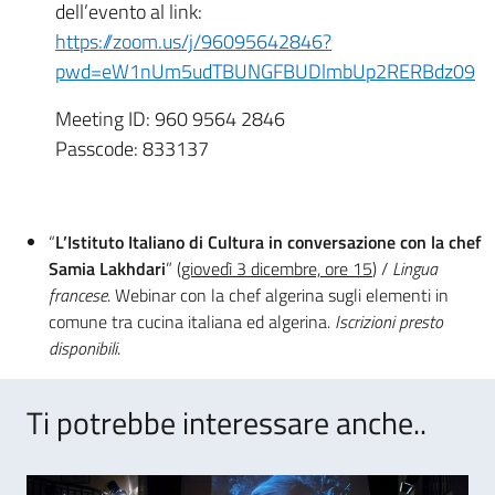
dell’evento al link:
https://zoom.us/j/96095642846?
pwd=eW1nUm5udTBUNGFBUDlmbUp2RERBdz09
Meeting ID: 960 9564 2846
Passcode: 833137
“
L’Istituto Italiano di Cultura in conversazione con la chef
Samia Lakhdari
” (
giovedì 3 dicembre, ore 15
) /
Lingua
francese
. Webinar con la chef algerina sugli elementi in
comune tra cucina italiana ed algerina.
Iscrizioni presto
disponibili
.
Ti potrebbe interessare anche..