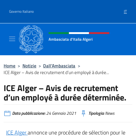
Salta al contenuto
IT
Governo Italiano
Intestazione sito, social e menù
Ambasciata d’Italia Algeri
Sito Ufficiale Ambasciata d’Italia a Algeri
Home
>
Notizie
>
Dall’Ambasciata
>
ICE Alger – Avis de recrutement d’un employé à durée...
ICE Alger – Avis de recrutement
d’un employé à durée déterminée.
Data pubblicazione:
24 Gennaio 2021
Tipologia:
News
ICE Alger
annonce une procédure de sélection pour le