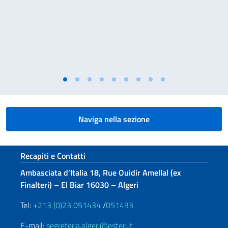
Naviga nella sezione
Sezione footer
Recapiti e Contatti
Ambasciata d’Italia 18, Rue Ouidir Amellal (ex
Finalteri) – El Biar 16030 – Algeri
Tel:
+213 (0)23 051434
/
051433
E-mail:
segreteria.algeri@esteri.it