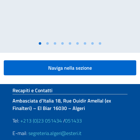
Naviga nella sezione
Sezione footer
Recapiti e Contatti
Ambasciata d’Italia 18, Rue Ouidir Amellal (ex
Finalteri) – El Biar 16030 – Algeri
Tel:
+213 (0)23 051434
/
051433
E-mail:
segreteria.algeri@esteri.it