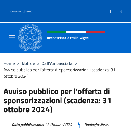
Salta al contenuto
IT
FR
Governo Italiano
Intestazione sito, social e menù
Ambasciata d’Italia Algeri
Sito Ufficiale Ambasciata d’Italia a Algeri
Home
>
Notizie
>
Dall’Ambasciata
>
Avviso pubblico per l’offerta di sponsorizzazioni (scadenza: 31
ottobre 2024)
Avviso pubblico per l’offerta di
sponsorizzazioni (scadenza: 31
ottobre 2024)
Data pubblicazione:
17 Ottobre 2024
Tipologia:
News