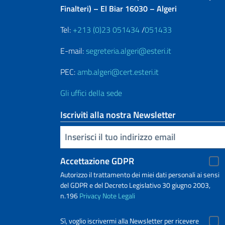
Finalteri) – El Biar 16030 – Algeri
Tel:
+213 (0)23 051434
/
051433
E-mail:
segreteria.algeri@esteri.it
PEC:
amb.algeri@cert.esteri.it
Gli uffici della sede
Iscriviti alla nostra Newsletter
Inserisci la tua email
Accettazione GDPR
Autorizzo il trattamento dei miei dati personali ai sensi
del GDPR e del Decreto Legislativo 30 giugno 2003,
n.196
Privacy
Note Legali
Sì, voglio iscrivermi alla Newsletter per ricevere