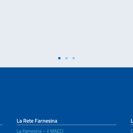
La Rete Farnesina
L
La Farnesina – il MAECI
C