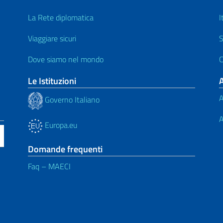
La Rete diplomatica
I
Viaggiare sicuri
S
Dove siamo nel mondo
C
Le Istituzioni
A
Governo Italiano
A
Europa.eu
Domande frequenti
Faq – MAECI