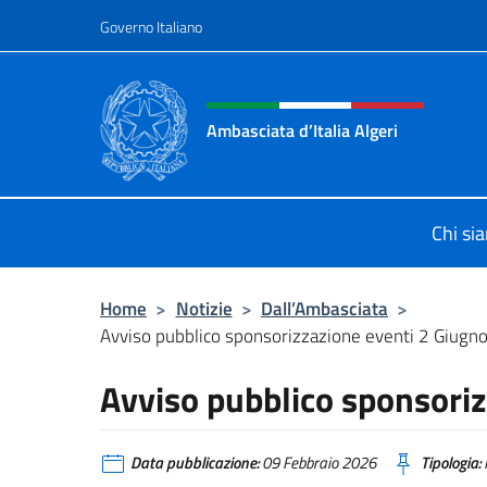
Salta al contenuto
Governo Italiano
Intestazione sito, social 
Ambasciata d’Italia Algeri
Sito Ufficiale Ambasciata d’Italia a 
Chi si
Home
>
Notizie
>
Dall’Ambasciata
>
Avviso pubblico sponsorizzazione eventi 2 Giugn
Avviso pubblico sponsori
Data pubblicazione:
09 Febbraio 2026
Tipologia: