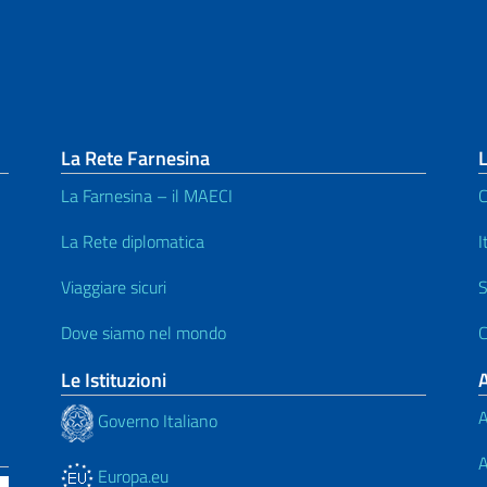
La Rete Farnesina
L
La Farnesina – il MAECI
C
La Rete diplomatica
I
Viaggiare sicuri
S
Dove siamo nel mondo
C
Le Istituzioni
A
Governo Italiano
A
Europa.eu