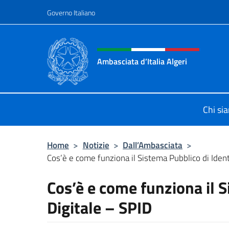
Salta al contenuto
Governo Italiano
Intestazione sito, social 
Ambasciata d’Italia Algeri
Sito Ufficiale Ambasciata d’Italia a 
Chi si
Home
>
Notizie
>
Dall’Ambasciata
>
Cos’è e come funziona il Sistema Pubblico di Identi
Cos’è e come funziona il S
Digitale – SPID