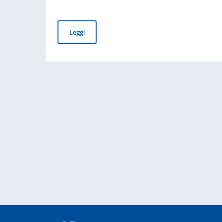
L’Ambasciata d’Italia ad Algeri ospita lo spetta
Leggi