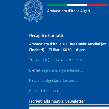
Ambasciata d’Italia Algeri
Sezione footer
Recapiti e Contatti
Ambasciata d’Italia 18, Rue Ouidir Amellal (ex
Finalteri) – El Biar 16030 – Algeri
Tel:
+213 (0)23 051434
/
051433
E-mail:
segreteria.algeri@esteri.it
PEC:
amb.algeri@cert.esteri.it
Gli uffici della sede
Iscriviti alla nostra Newsletter