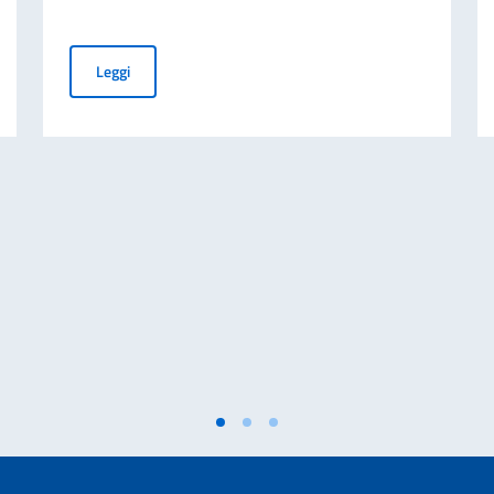
colo “La nostalgia dell’assoluto”
Dal 9 luglio 2026 l'Algeria adotta l'Apostille: semplific
Leggi