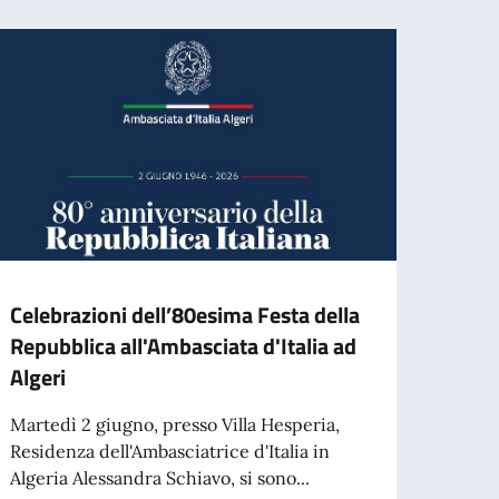
Celebrazioni dell’80esima Festa della
Gradu
Repubblica all'Ambasciata d'Italia ad
l’ass
Algeri
contr
Assi
Martedì 2 giugno, presso Villa Hesperia,
l’Amb
Residenza dell'Ambasciatrice d'Italia in
Algeria Alessandra Schiavo, si sono...
GRAD