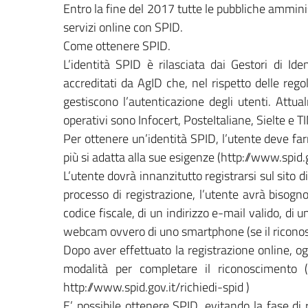
Entro la fine del 2017 tutte le pubbliche ammini
servizi online con SPID.
Come ottenere SPID.
L’identità SPID è rilasciata dai Gestori di Iden
accreditati da AgID che, nel rispetto delle rego
gestiscono l’autenticazione degli utenti. Attual
operativi sono Infocert, PosteItaliane, Sielte e T
Per ottenere un’identità SPID, l’utente deve far
più si adatta alla sue esigenze (http://www.spid.g
L’utente dovrà innanzitutto registrarsi sul sito di
processo di registrazione, l’utente avrà bisogno
codice fiscale, di un indirizzo e-mail valido, di
webcam ovvero di uno smartphone (se il ricono
Dopo aver effettuato la registrazione online, o
modalità per completare il riconoscimento (
http://www.spid.gov.it/richiedi-spid )
E’ possibile ottenere SPID, evitando la fase di 