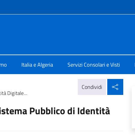
e menù
Algeri
amo
Italia e Algeria
Servizi Consolari e Visti
Condi
Condividi
tà Digitale...
istema Pubblico di Identità