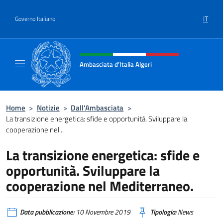
Salta al contenuto
IT
Governo Italiano
Intestazione sito, social e menù
Ambasciata d’Italia Algeri
Sito Ufficiale Ambasciata d’Italia a Algeri
Home
>
Notizie
>
Dall’Ambasciata
>
La transizione energetica: sfide e opportunità. Sviluppare la
cooperazione nel...
La transizione energetica: sfide e
opportunità. Sviluppare la
cooperazione nel Mediterraneo.
Data pubblicazione:
10 Novembre 2019
Tipologia:
News