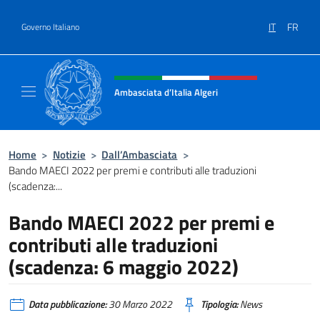
Salta al contenuto
IT
FR
Governo Italiano
Intestazione sito, social e menù
Ambasciata d’Italia Algeri
Sito Ufficiale Ambasciata d’Italia a Algeri
Home
>
Notizie
>
Dall’Ambasciata
>
Bando MAECI 2022 per premi e contributi alle traduzioni
(scadenza:...
Bando MAECI 2022 per premi e
contributi alle traduzioni
(scadenza: 6 maggio 2022)
Data pubblicazione:
30 Marzo 2022
Tipologia:
News