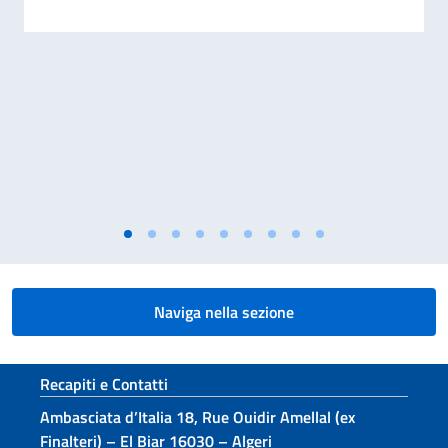
Naviga nella sezione
Sezione footer
Recapiti e Contatti
Ambasciata d’Italia 18, Rue Ouidir Amellal (ex
Finalteri) – El Biar 16030 – Algeri