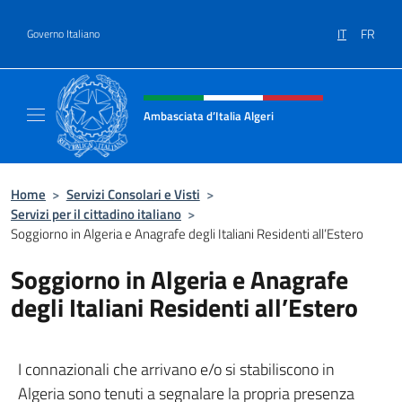
Salta al contenuto
IT
FR
Governo Italiano
Intestazione sito, social e menù
Ambasciata d’Italia Algeri
Sito Ufficiale Ambasciata d’Italia a Algeri
Home
>
Servizi Consolari e Visti
>
Servizi per il cittadino italiano
>
Soggiorno in Algeria e Anagrafe degli Italiani Residenti all’Estero
Soggiorno in Algeria e Anagrafe
degli Italiani Residenti all’Estero
I connazionali che arrivano e/o si stabiliscono in
Algeria sono tenuti a segnalare la propria presenza