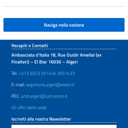
Naviga nella sezione
Sezione footer
Recapiti e Contatti
Ambasciata d’Italia 18, Rue Ouidir Amellal (ex
Finalteri) – El Biar 16030 – Algeri
Tel:
+213 (0)23 051434
/
051433
E-mail:
segreteria.algeri@esteri.it
PEC:
amb.algeri@cert.esteri.it
Gli uffici della sede
Iscriviti alla nostra Newsletter