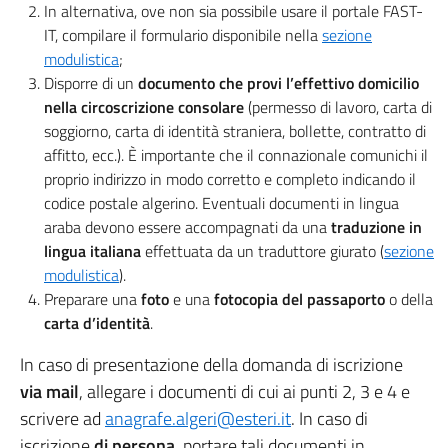
In alternativa, ove non sia possibile usare il portale FAST-
IT, compilare il formulario disponibile nella
sezione
modulistica
;
Disporre di un
documento che provi l’effettivo domicilio
nella circoscrizione consolare
(permesso di lavoro, carta di
soggiorno, carta di identità straniera, bollette, contratto di
affitto, ecc.). È importante che il connazionale comunichi il
proprio indirizzo in modo corretto e completo indicando il
codice postale algerino. Eventuali documenti in lingua
araba devono essere accompagnati da una
traduzione in
lingua italiana
effettuata da un traduttore giurato (
sezione
modulistica
).
Preparare una
foto
e una
fotocopia del passaporto
o della
carta d’identità
.
In caso di presentazione della domanda di iscrizione
via mail
, allegare i documenti di cui ai punti 2, 3 e 4 e
scrivere ad
anagrafe.algeri@esteri.it
. In caso di
iscrizione
di persona
, portare tali documenti in